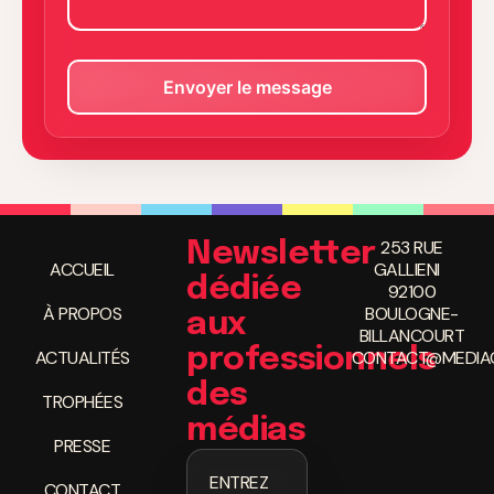
253 RUE
Newsletter
ACCUEIL
GALLIENI
dédiée
92100
À PROPOS
BOULOGNE-
aux
BILLANCOURT
professionnels
ACTUALITÉS
CONTACT@MEDIAC
des
TROPHÉES
médias
PRESSE
ENTREZ
CONTACT