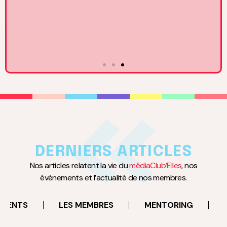
DERNIERS ARTICLES
Nos articles relatent la vie du
médiaClub’Elles
, nos
événements et l’actualité de nos membres.
4
EMENTS
LES MEMBRES
MENTORING
FÉVRIER
à 19:00