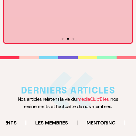
17
MARS
à 18:30
Rencontre avec Claire Basini, DGA du Groupe TF1 en
charge des activités BtoC
DERNIERS ARTICLES
Neuilly-sur-Seine
Nos articles relatent la vie du
médiaClub’Elles
, nos
événements et l’actualité de nos membres.
EN SAVOIR PLUS
EMENTS
LES MEMBRES
MENTORING