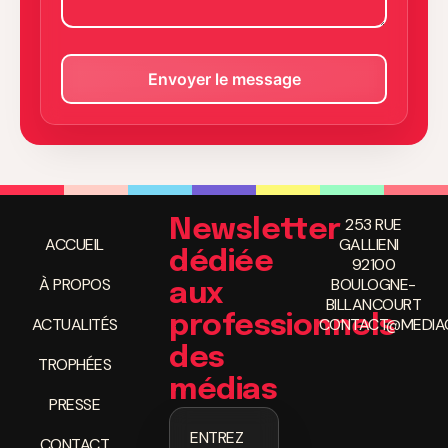
253 RUE
Newsletter
ACCUEIL
GALLIENI
dédiée
92100
À PROPOS
BOULOGNE-
aux
BILLANCOURT
professionnels
ACTUALITÉS
CONTACT@MEDIAC
des
TROPHÉES
médias
PRESSE
ENTREZ
CONTACT