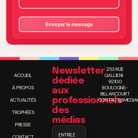
253 RUE
Newsletter
ACCUEIL
GALLIENI
dédiée
92100
À PROPOS
BOULOGNE-
aux
BILLANCOURT
professionnels
ACTUALITÉS
CONTACT@MEDIAC
des
TROPHÉES
médias
PRESSE
ENTREZ
CONTACT