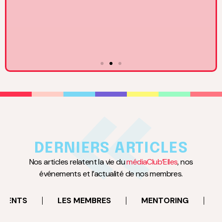
17
MARS
à 18:30
Rencontre avec Claire Basini, DGA du Groupe TF1 en
charge des activités BtoC
DERNIERS ARTICLES
Neuilly-sur-Seine
Nos articles relatent la vie du
médiaClub’Elles
, nos
événements et l’actualité de nos membres.
EN SAVOIR PLUS
EMENTS
LES MEMBRES
MENTORING