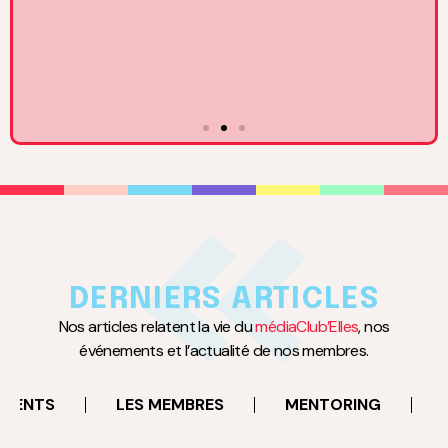
17
MARS
à 18:30
Rencontre avec Claire Basini, DGA du Groupe TF1 en
charge des activités BtoC
DERNIERS ARTICLES
Neuilly-sur-Seine
Nos articles relatent la vie du
médiaClub’Elles
, nos
événements et l’actualité de nos membres.
EN SAVOIR PLUS
EMENTS
LES MEMBRES
MENTORING