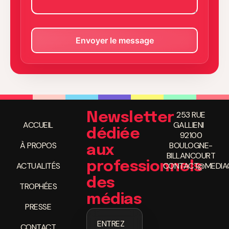
253 RUE
Newsletter
ACCUEIL
GALLIENI
dédiée
92100
À PROPOS
BOULOGNE-
aux
BILLANCOURT
professionnels
ACTUALITÉS
CONTACT@MEDIAC
des
TROPHÉES
médias
PRESSE
ENTREZ
CONTACT