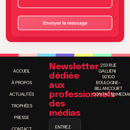
253 RUE
Newsletter
ACCUEIL
GALLIENI
dédiée
92100
À PROPOS
BOULOGNE-
aux
BILLANCOURT
professionnels
ACTUALITÉS
CONTACT@MEDIAC
des
TROPHÉES
médias
PRESSE
ENTREZ
CONTACT