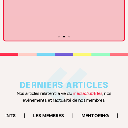
17
MARS
à 18:30
Rencontre avec Claire Basini, DGA du Groupe TF1 en
charge des activités BtoC
DERNIERS ARTICLES
Neuilly-sur-Seine
Nos articles relatent la vie du
médiaClub’Elles
, nos
événements et l’actualité de nos membres.
EN SAVOIR PLUS
EMENTS
LES MEMBRES
MENTORING