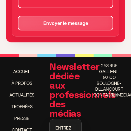
253 RUE
Newsletter
ACCUEIL
GALLIENI
dédiée
92100
À PROPOS
BOULOGNE-
aux
BILLANCOURT
professionnels
ACTUALITÉS
CONTACT@MEDIAC
des
TROPHÉES
médias
PRESSE
ENTREZ
CONTACT