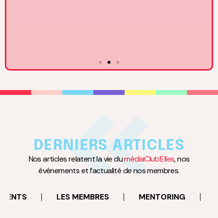
17
MARS
à 18:30
Rencontre avec Claire Basini, DGA du Groupe TF1 en
charge des activités BtoC
DERNIERS ARTICLES
Neuilly-sur-Seine
Nos articles relatent la vie du
médiaClub’Elles
, nos
événements et l’actualité de nos membres.
EN SAVOIR PLUS
EMENTS
LES MEMBRES
MENTORING