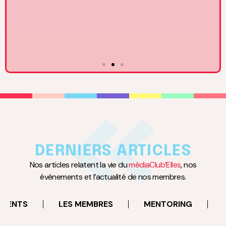
17
MARS
à 18:30
Rencontre avec Claire Basini, DGA du Groupe TF1 en
charge des activités BtoC
DERNIERS ARTICLES
Neuilly-sur-Seine
Nos articles relatent la vie du
médiaClub’Elles
, nos
événements et l’actualité de nos membres.
EN SAVOIR PLUS
EMENTS
LES MEMBRES
MENTORING