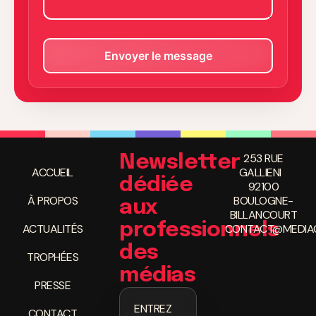
253 RUE
Newsletter
ACCUEIL
GALLIENI
dédiée
92100
À PROPOS
BOULOGNE-
aux
BILLANCOURT
professionnels
ACTUALITÉS
CONTACT@MEDIAC
des
TROPHÉES
médias
PRESSE
ENTREZ
CONTACT