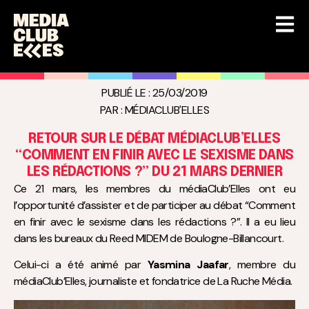
PUBLIÉ LE :
25/03/2019
PAR :
MÉDIACLUB'ELLES
RETOUR SUR LE DÉBAT MÉDIACLUB’ELLES
“COMMENT EN FINIR AVEC LE SEXISME DANS
LES RÉDACTIONS ?” DU 21 MARS DERNIER
Ce 21 mars, les membres du médiaClub’Elles ont eu
l’opportunité d’assister et de participer au débat “Comment
en finir avec le sexisme dans les rédactions ?”. Il a eu lieu
dans les bureaux du Reed MIDEM de Boulogne-Billancourt.
Celui-ci a été animé par
Yasmina Jaafar
, membre du
médiaClub’Elles, journaliste et fondatrice de La Ruche Média.