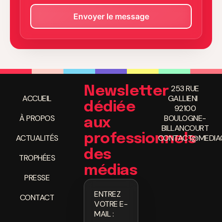
253 RUE
Newsletter
ACCUEIL
GALLIENI
dédiée
92100
À PROPOS
BOULOGNE-
aux
BILLANCOURT
professionnels
ACTUALITÉS
CONTACT@MEDIAC
des
TROPHÉES
médias
PRESSE
ENTREZ
CONTACT
VOTRE E-
MAIL :