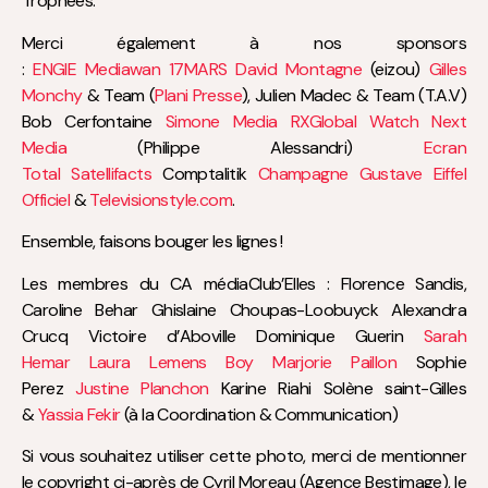
Trophées.
Merci également à nos sponsors
:
ENGIE
Mediawan
17MARS
David Montagne
(eizou)
Gilles
Monchy
& Team (
Plani Presse
), Julien Madec & Team (T.A.V)
Bob Cerfontaine
Simone Media
RXGlobal
Watch Next
Media
(Philippe Alessandri)
Ecran
Total
Satellifacts
Comptalitik
Champagne Gustave Eiffel
Officiel
&
Televisionstyle.com
.
Ensemble, faisons bouger les lignes !
Les membres du CA médiaClub’Elles : Florence Sandis,
Caroline Behar Ghislaine Choupas-Loobuyck Alexandra
Crucq Victoire d’Aboville Dominique Guerin
Sarah
Hemar
Laura Lemens Boy
Marjorie Paillon
Sophie
Perez
Justine Planchon
Karine Riahi Solène saint-Gilles
&
Yassia Fekir
(à la Coordination & Communication)
Si vous souhaitez utiliser cette photo, merci de mentionner
le copyright ci-après de Cyril Moreau (Agence Bestimage), le