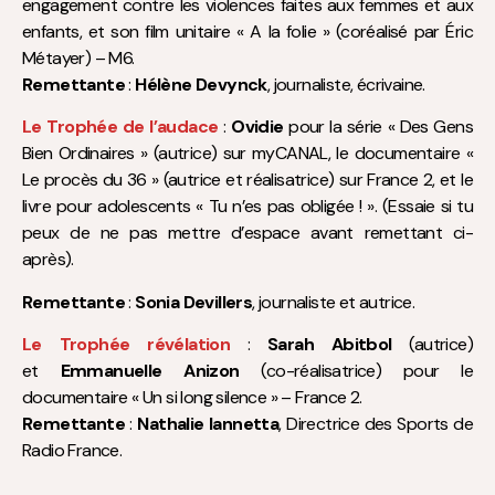
engagement contre les violences faites aux femmes et aux
enfants, et son film unitaire « A la folie » (coréalisé par Éric
Métayer) – M6.
Remettante
:
Hélène Devynck
, journaliste, écrivaine.
Le Trophée de l’audace
:
Ovidie
pour la série « Des Gens
Bien Ordinaires » (autrice) sur myCANAL, le documentaire «
Le procès du 36 » (autrice et réalisatrice) sur France 2, et le
livre pour adolescents « Tu n’es pas obligée ! ». (Essaie si tu
peux de ne pas mettre d’espace avant remettant ci-
après).
Remettante
:
Sonia Devillers
, journaliste et autrice.
Le Trophée révélation
:
Sarah Abitbol
(autrice)
et
Emmanuelle Anizon
(co-réalisatrice) pour le
documentaire « Un si long silence » – France 2.
Remettante
:
Nathalie Iannetta
, Directrice des Sports de
Radio France.