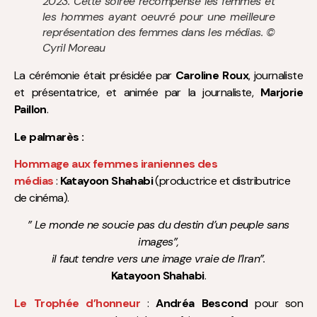
2023. Cette soirée récompense les femmes et
les hommes ayant oeuvré pour une meilleure
représentation des femmes dans les médias. ©
Cyril Moreau
La cérémonie était présidée par
Caroline Roux
, journaliste
et présentatrice, et animée par la journaliste,
Marjorie
Paillon
.
Le palmarès :
Hommage aux femmes iraniennes des
médias
:
Katayoon Shahabi
(productrice et distributrice
de cinéma).
” Le monde ne soucie pas du destin d’un peuple sans
images”,
il faut tendre vers une image vraie de l’Iran”.
Katayoon Shahabi
.
Le Trophée d’honneur
:
Andréa Bescond
pour son