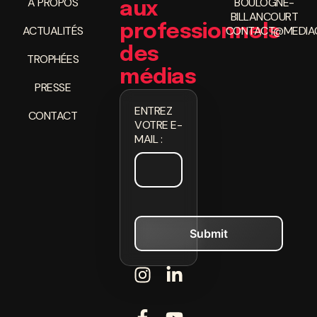
À PROPOS
BOULOGNE-
aux
BILLANCOURT
professionnels
ACTUALITÉS
CONTACT@MEDIAC
des
TROPHÉES
médias
PRESSE
ENTREZ
CONTACT
VOTRE E-
MAIL :