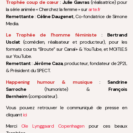
Trophée coup de cœur
:
Julie Gavras
(réalisatrice) pour
la série animée « Cherchez la femme » sur
arte.fr
Remettante
:
Céline Daugenet
, Co-fondatrice de Simone
Media.
Le Trophée de l’homme féministe
:
Bertrand
Usclat
(comédien, réalisateur et producteur), pour les
formats courts “Broute” sur Canal+ & YouTube, et MOITI.E.S
sur YouTube.
Remettant
:
Jérôme Caza
, producteur, fondateur de 2P2L
& Président du SPECT.
Happening humour & musique
:
Sandrine
Sarroche
(humoriste) &
François
Bernheim
(compositeur).
Vous pouvez retrouver le communiqué de presse en
cliquant
ici
Merci
Ole Lynggaard Copenhagen
pour ces beaux