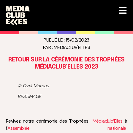
PUBLIÉ LE :
15/02/2023
PAR :
MÉDIACLUB'ELLES
RETOUR SUR LA CÉRÉMONIE DES TROPHÉES
MÉDIACLUB’ELLES 2023
© Cyril Moreau
BESTIMAGE
Revivez notre cérémonie des Trophées
Médiaclub’Elles
à
l’
Assemblée nationale