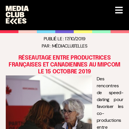
PUBLIÉ LE :
17/10/2019
PAR :
MÉDIACLUB'ELLES
RÉSEAUTAGE ENTRE PRODUCTRICES
FRANÇAISES ET CANADIENNES AU MIPCOM
LE 15 OCTOBRE 2019
Des
rencontres
de speed-
dating pour
favoriser les
co-
productions
entre