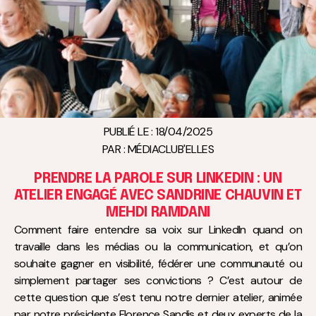
PUBLIÉ LE :
18/04/2025
PAR :
MÉDIACLUB'ELLES
PRENDRE LA PAROLE SUR LINKEDIN : UN
ATELIER ENGAGÉ AVEC SANDRINE CHAUVIN ET
MEHDI RAMDANI
Comment faire entendre sa voix sur LinkedIn quand on
travaille dans les médias ou la communication, et qu’on
souhaite gagner en visibilité, fédérer une communauté ou
simplement partager ses convictions ? C’est autour de
cette question que s’est tenu notre dernier atelier, animée
par notre présidente Florence Sandis et deux experts de la