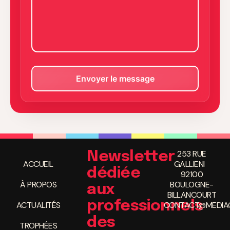
253 RUE
Newsletter
ACCUEIL
GALLIENI
dédiée
92100
À PROPOS
BOULOGNE-
aux
BILLANCOURT
professionnels
ACTUALITÉS
CONTACT@MEDIAC
des
TROPHÉES