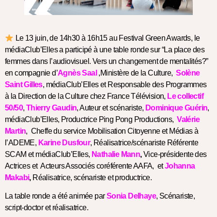
Le 13 juin, de 14h30 à 16h15 au Festival Green Awards, le
médiaClub’Elles a participé à une table ronde sur “La place des
femmes dans l’audiovisuel. Vers un changement de mentalités?”
en compagnie d’
Agnès Saal
,Ministère de la Culture,
Solène
Saint Gilles
, médiaClub’Elles et Responsable des Programmes
à la Direction de la Culture chez France Télévision,
Le collectif
50/50
,
Thierry Gaudin
, Auteur et scénariste,
Dominique Guérin
,
médiaClub’Elles, Productrice Ping Pong Productions,
Valérie
Martin
, Cheffe du service Mobilisation Citoyenne et Médias à
l’ADEME,
Karine Dusfour
, Réalisatrice/scénariste Référente
SCAM et médiaClub’Elles,
Nathalie Mann
,
Vice-présidente des
Actrices et Acteurs Associés coréférente AAFA, et
Johanna
Makabi
,
Réalisatrice, scénariste et productrice.
La table ronde a été animée par
Sonia Delhaye
, Scénariste,
script-doctor et réalisatrice.