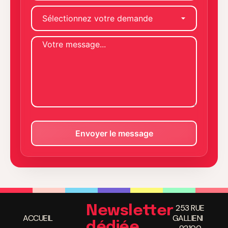
253 RUE
Newsletter
ACCUEIL
GALLIENI
dédiée