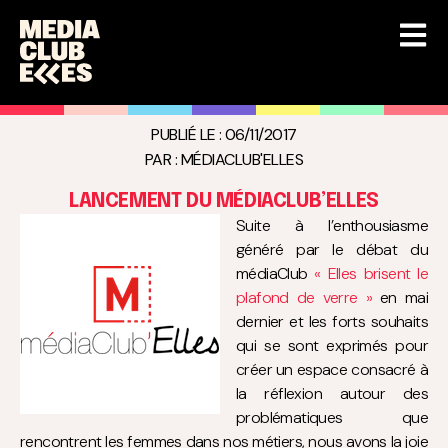
PUBLIÉ LE :
06/11/2017
PAR :
MÉDIACLUB'ELLES
LANCEMENT DU MÉDIACLUB’ELLES
Suite à l’enthousiasme
généré par le débat du
médiaClub
« Elles brisent le
plafond de verre »
en mai
dernier et les forts souhaits
qui se sont exprimés pour
créer un espace consacré à
la réflexion autour des
problématiques que
rencontrent les femmes dans nos métiers, nous avons la joie