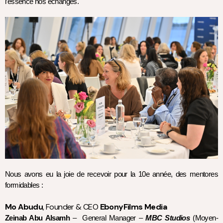
l’essence nos échanges. 
Nous avons eu la joie de recevoir pour la 10e année, des mentores 
formidables : 
Mo Abudu
, Founder & CEO
 EbonyFilms Media 
Zeinab Abu Alsamh 
–  General Manager – 
MBC Studios
 (Moyen-