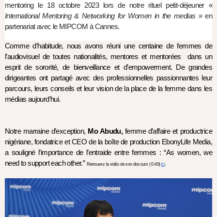
mentoring le 18 octobre 2023 lors de notre rituel petit-déjeuner « 
International Mentoring & Networking for Women in the medias » 
en 
partenariat avec le MIPCOM à Cannes.
Comme d’habitude, nous avons réuni une centaine de femmes de 
l’audiovisuel de toutes nationalités, mentores et mentorées  dans un 
esprit de sororité, de bienveillance et d’empowerment. De grandes 
dirigeantes ont partagé avec des professionnelles passionnantes leur 
parcours, leurs conseils et leur vision de la place de la femme dans les 
médias aujourd’hui. 
Notre marraine d’exception, 
Mo Abudu,
 femme d’affaire et productrice 
nigériane, fondatrice et CEO de la boîte de production EbonyLife Media, 
a souligné l’importance de l’entraide entre femmes : “As women, we 
need to support each other.” 
Retrouvez la vidéo de son discours ( 0:40) 
ici
.