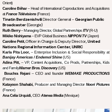
Orient) 
Caroline Béhar
–
Head of International Coproductions and Acquisitions
at
France Télévisions
(France)
Tinatin Berdzenishvili
Director General –
Georgian Public
Broadcaster
(Georgie)
Ruth Berry
 – 
Managing Director, Global Partnerships
ITV
 (R-U)
Mikiko Nishiyama
–
EVP Global Business
NIPPON TV
(Japon)
Officer in Charge & Deputy Director
, United
Caroline Petit,
Nations Regional Information Center, UNRIC
Karla Pita Loor,
–
Enterprise Inclusion & Social Responsibility at
Banijay Americas / Endemol
Shine
(US)
Adina Pitt,
 – 
VP, Content Acquisitions, Co Prods, Partnerships, Kids 
and Family
Warner Bros. 
Discovery
 (US)
Bouchra Rejani
– CEO and founder
WEMAKE PRODUCTIONS
(France)
Katayoon Shahabi,
Producer and Managing Director 
Noori Pictures
(France) 
Ana Celia Urquidi,
 CEO 
Atenea Media
 (Mexique)