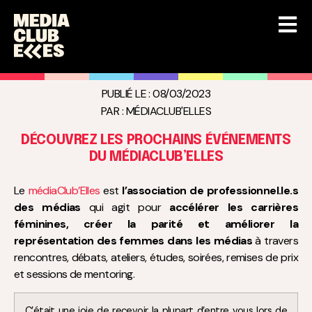
Le
médiaClub’Elles
est
l’association de professionnel.le.s
des médias
qui agit pour
accélérer les carrières
féminines, créer la parité et améliorer la
représentation des femmes dans les médias
à travers
rencontres, débats, ateliers, études, soirées, remises de prix
et sessions de mentoring.
C’était une joie de recevoir la plupart d’entre vous lors de
notre cérémonie des
Trophées médiaClub’Elles 2023
à
l’Assemblée nationale.
????Voici
le lien
qui vous permettra d’accéder à la
captation vidéo réalisée par David Montagne et ses
équipes et ainsi de revivre la cérémonie.
????Nous espérons qu’en nous rejoignant, vous aurez envie
d’œuvrer avec nous pour plus de parité et d’équité dans les
médias.