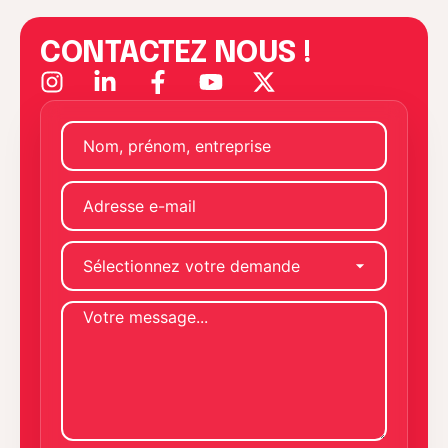
253 RUE
Newsletter
ACCUEIL
GALLIENI
dédiée
92100
À PROPOS
BOULOGNE-
aux