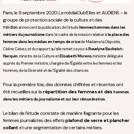
Paris, le 9 septembre 2020. Le médiaClub’Elles et AUDIENS – le
groupe de protection sociale de la culture et des
médias
annoncent la publication, de l’étude
femmes hommes dans les
métiers du journalisme
dans le cadre de la
mission relative à
la place des
femmes dans les médias en temps de crise
de Madame la Députée,
Céline Calvez,
et du rapport qu’elle remet ce jour à
Roselyne Bachelot-
Narquin
, ministre de la Culture et
Elisabeth Moreno
, ministre
déléguée
auprès du Premier ministre, chargée de l’Égalité entre les femmes et les
hommes, de la Diversité et de
l’Egalité des chances.
Pour la première fois, des données chiffrées et récentes ont
été recueillies sur la
répartition des femmes et des
hommes
dans les métiers du journalisme et sur leur rémunération.
Le bilan de l’étude constate de manière flagrante pour les
femmes journalistes des effets
plafond de verre et plancher
collant
et une segmentation de certains métiers.