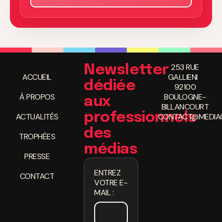
253 RUE
Newsletter
ACCUEIL
GALLIENI
dédiée
92100
À PROPOS
BOULOGNE-
aux
BILLANCOURT
professionnels
ACTUALITÉS
CONTACT@MEDIAC
des
TROPHÉES
médias
PRESSE
ENTREZ
CONTACT
VOTRE E-
MAIL :