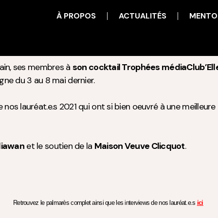
À PROPOS
ACTUALITÉS
MENTO
chain, ses membres à
son cocktail Trophées médiaClub’Elles,
gne du 3 au 8 mai dernier.
 nos lauréat.e.s 2021 qui ont si bien oeuvré à une meilleu
iawan
et le soutien de la
Maison Veuve Clicquot
.
Retrouvez le palmarès complet ainsi que les interviews de nos lauréat.e.s
ici