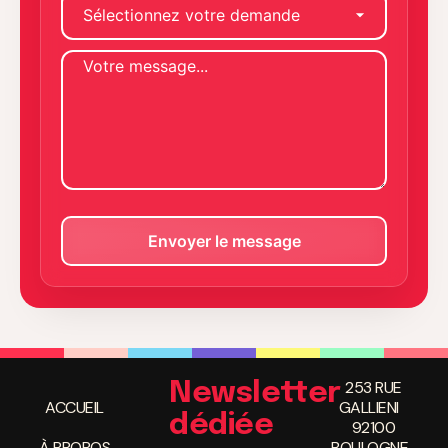
253 RUE
Newsletter
ACCUEIL
GALLIENI
dédiée
92100
À PROPOS
BOULOGNE-