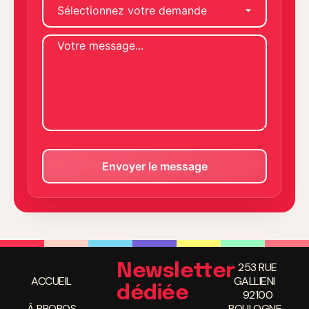
253 RUE
Newsletter
ACCUEIL
GALLIENI
dédiée
92100
À PROPOS
BOULOGNE-